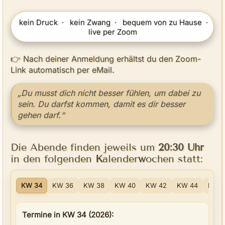
 kein Druck  ·  
 kein Zwang  ·  
 bequem von zu Hause  ·  
live per Zoom
👉 Nach deiner Anmeldung erhältst du den Zoom-
Link automatisch per eMail.
„Du musst dich nicht besser fühlen, um dabei zu
sein. Du darfst kommen, damit es dir besser
gehen darf.“
Die Abende finden jeweils um
20:30 Uhr
in den folgenden
K
alender
w
ochen statt:
KW 34
KW 36
KW 38
KW 40
KW 42
KW 44
KW 4
Termine in KW 34 (2026):