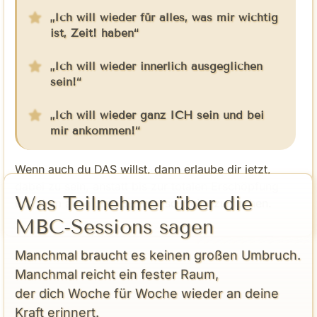
„Ich will wieder für alles, was mir wichtig
ist, Zeit! haben“
„Ich will wieder innerlich ausgeglichen
sein!“
„Ich will wieder ganz ICH sein und bei
mir ankommen!“
Wenn auch du DAS willst, dann erlaube dir jetzt,
dabei zu sein, anstatt bis zur totalen Erschöpfung
Was Teilnehmer über die
und dem absoluten Burnout so weiterzumachen.
MBC-Sessions sagen
Manchmal braucht es keinen großen Umbruch.
Manchmal reicht ein fester Raum,
der dich Woche für Woche wieder an deine
Kraft erinnert.