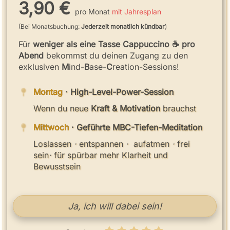
3,90 €
pro Monat
mit Jahresplan
(Bei Monatsbuchung:
Jederzeit monatlich kündbar
)
Für
weniger als eine Tasse Cappuccino
☕
pro
Abend
bekommst du deinen Zugang zu den
exklusiven
M
ind-
B
ase-
C
reation-Sessions!
Montag
· High-Level-Power-Session
Wenn du neue
Kraft & Motivation
brauchst
Mittwoch
· Geführte MBC-Tiefen-Meditation
Loslassen
·
entspannen
·
aufatmen
·
frei
sein
·
für spürbar mehr Klarheit und
Bewusstsein
Ja, ich will dabei sein!